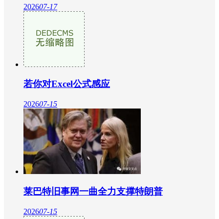
2026
07-17
若你对Excel公式感应
2026
07-15
莱巴特旧事网一曲全力支撑特朗普
2026
07-15