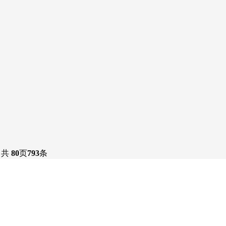
共
80
页
793
条